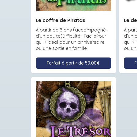
Le coffre de Piratas
Le de
A partir de 6 ans (accompagné 
A par
d'un adulte)Difficulté : FacilePour 
d'un a
qui ? Idéal pour un anniversaire 
qui ? 
ou une sortie en famille
ou une
Forfait à partir de
50.00€
F