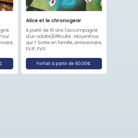
Alice et le chronogear
gné 
A partir de 10 ans (accompagné 
Pour 
d'un adulte)Difficulté : MoyenPour 
saire, 
qui ? Sortie en famille, anniversaire, 
EVJF, EVG
€
Forfait à partir de
60.00€