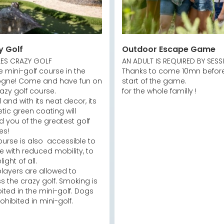
y Golf
Outdoor Escape Game
LES CRAZY GOLF

AN ADULT IS REQUIRED BY SESSI
 mini-golf course in the 
Thanks to come 10mn before
gne! Come and have fun on 
start of the game.

azy golf course.

for the whole familly !
l and with its neat decor, its 
tic green coating will 
 you of the greatest golf 
s!

urse is also  accessible to 
 with reduced mobility, to 
ight of all.

layers are allowed to 
 the crazy golf. Smoking is 
ited in the mini-golf. Dogs 
ohibited in mini-golf.