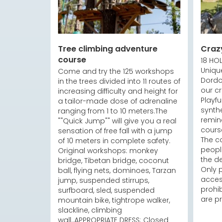
Tree climbing adventure
Craz
course
18 HO
Unique
Come and try the 125 workshops 
Dordo
in the trees divided into 11 routes of 
our cr
increasing difficulty and height for 
Playfu
a tailor-made dose of adrenaline 
synthe
ranging from 1 to 10 meters.The 
remind
""Quick Jump"" will give you a real 
course
sensation of free fall with a jump 
The co
of 10 meters in complete safety.

people
Original workshops: monkey 
the del
bridge, Tibetan bridge, coconut 
Only p
ball, flying nets, dominoes, Tarzan 
access
jump, suspended stirrups, 
prohib
surfboard, sled, suspended 
are pr
mountain bike, tightrope walker, 
slackline, climbing 
wall..APPROPRIATE DRESS: Closed 