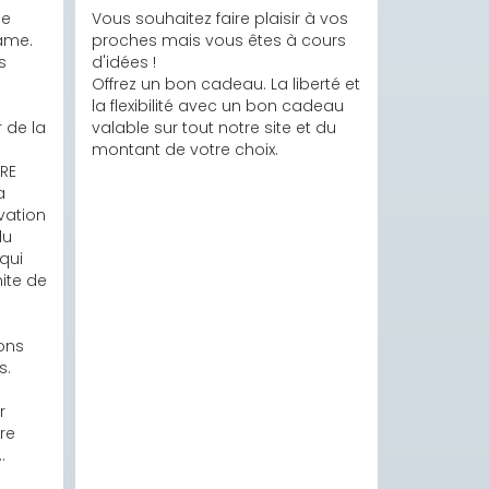
e 
Vous souhaitez faire plaisir à vos 
ame.

proches mais vous êtes à cours 
 
d'idées !

Offrez un bon cadeau. La liberté et 
la flexibilité avec un bon cadeau 
 de la 
valable sur tout notre site et du 
montant de votre choix.
RE 
 
ation 
u 
ui 
ite de 
ons 
.

 
re 
.