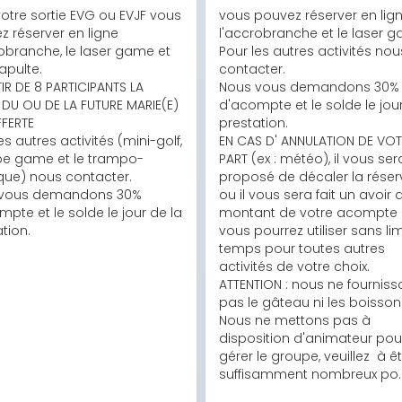
otre sortie EVG ou EVJF vous 
vous pouvez réserver en lign
 réserver en ligne 
l'accrobranche et le laser g
obranche, le laser game et 
Pour les autres activités nous
apulte.

contacter.

IR DE 8 PARTICIPANTS LA 
Nous vous demandons 30% 
DU OU DE LA FUTURE MARIE(E) 
d'acompte et le solde le jour
FERTE

prestation.

es autres activités (mini-golf, 
EN CAS D' ANNULATION DE VOT
e game et le trampo-
PART (ex : météo), il vous sera
que) nous contacter.

proposé de décaler la réserv
vous demandons 30% 
ou il vous sera fait un avoir d
pte et le solde le jour de la 
montant de votre acompte q
tion.
vous pourrez utiliser sans lim
temps pour toutes autres 
activités de votre choix.

ATTENTION : nous ne fourniss
pas le gâteau ni les boissons
Nous ne mettons pas à 
disposition d'animateur pour
gérer le groupe, veuillez  à êt
suffisamment nombreux po..