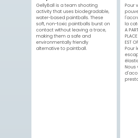
GellyBall is a team shooting 
Pour v
activity that uses biodegradable, 
pouvez
water-based paintballs. These 
l'accr
soft, non-toxic paintballs burst on 
la cat
contact without leaving a trace, 
A PART
making them a safe and 
PLACE 
environmentally friendly 
EST OF
alternative to paintball.
Pour l
escap
élasti
Nous 
d'acom
presta